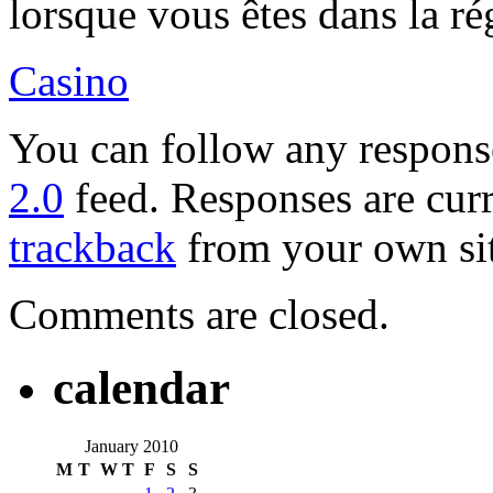
lorsque vous êtes dans la ré
Casino
You can follow any response
2.0
feed. Responses are curr
trackback
from your own sit
Comments are closed.
calendar
January 2010
M
T
W
T
F
S
S