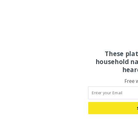
These pla
household na
hear
Free 