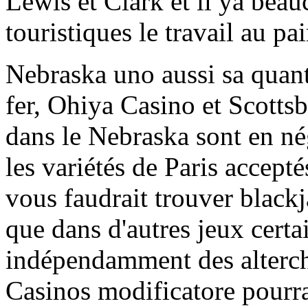
Lewis et Clark et il ya beau
touristiques le travail au p
Nebraska uno aussi sa quanti
fer, Ohiya Casino et Scotts
dans le Nebraska sont en né
les variétés de Paris acceptés
vous faudrait trouver blackj
que dans d'autres jeux cert
indépendamment des alterchi
Casinos modificatore pourra