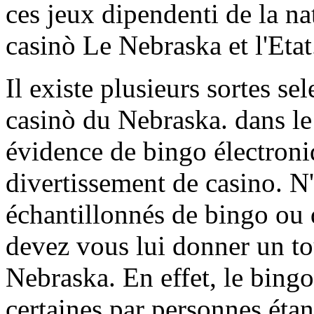
ces jeux dipendenti de la na
casinò Le Nebraska et l'Etat
Il existe plusieurs sortes sel
casinò du Nebraska. dans le
évidence de bingo électroni
divertissement de casino. N
échantillonnés de bingo ou
devez vous lui donner un to
Nebraska. En effet, le bingo
certaines par personnes étan