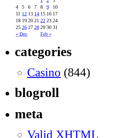
1
2
3
4
5
6
7
8
9
10
11
12
13
14
15
16
17
18
19
20
21
22
23
24
25
26
27
28
29
30
31
« Dec
Feb »
categories
Casino
(844)
blogroll
meta
Valid
XHTML