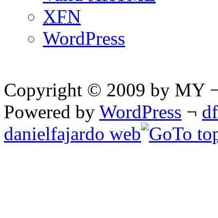
XFN
WordPress
Copyright © 2009 by MY ¬ A
Powered by
WordPress
¬
d
danielfajardo web