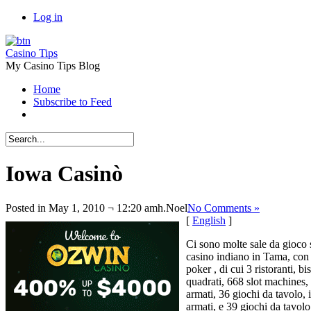
Log in
Casino Tips
My Casino Tips Blog
Home
Subscribe to Feed
Iowa Casinò
Posted in May 1, 2010 ¬ 12:20 amh.
Noel
No Comments »
[
English
]
Ci sono molte sale da gioco
casino indiano in Tama, con 1
poker , di cui 3 ristoranti, 
quadrati, 668 slot machines,
armati, 36 giochi da tavolo, 
armati, e 39 giochi da tavolo