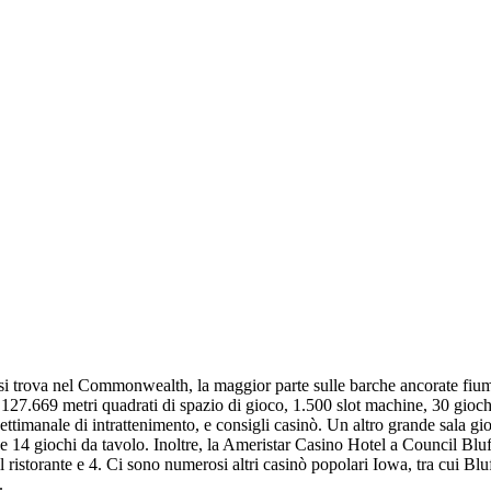
 si trova nel Commonwealth, la maggior parte sulle barche ancorate fiu
27.669 metri quadrati di spazio di gioco, 1.500 slot machine, 30 giochi 
bisettimanale di intrattenimento, e consigli casinò. Un altro grande sal
 e 14 giochi da tavolo. Inoltre, la Ameristar Casino Hotel a Council Blu
il ristorante e 4. Ci sono numerosi altri casinò popolari Iowa, tra cui B
.