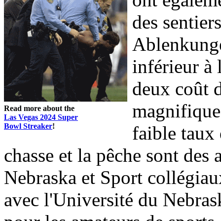
des sentier
Ablenkunge
inférieur à
deux coût d
magnifique
Read more about the
Las Vegas 2024 Super
Bowl Streaker
!
faible taux
chasse et la pêche sont des a
Nebraska et Sport collégiau
avec l'Université du Nebras